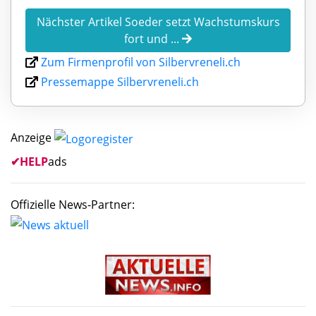
Nächster Artikel Soeder setzt Wachstumskurs
fort und ...
Zum Firmenprofil von Silbervreneli.ch
Pressemappe Silbervreneli.ch
Anzeige
✔
HELP
ads
Offizielle News-Partner: