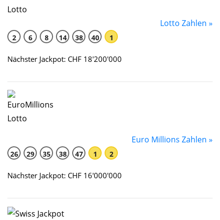
Lotto Zahlen »
2
6
8
14
38
40
1
Nächster Jackpot: CHF 18'200'000
Euro Millions Zahlen »
26
29
35
38
47
1
2
Nächster Jackpot: CHF 16'000'000