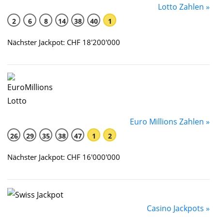
Lotto Zahlen »
2
6
8
14
38
40
1
Nächster Jackpot: CHF 18'200'000
Euro Millions Zahlen »
26
29
35
38
47
1
2
Nächster Jackpot: CHF 16'000'000
Casino Jackpots »