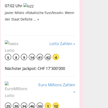
07:02 Uhr
Javier Mileis «fiskalische Fussfessel»: Wenn
der Staat Defizite ... »
Lotto Zahlen »
5
8
9
14
41
42
4
Nächster Jackpot: CHF 17'300'000
Euro Millions Zahlen
»
25
30
34
46
50
1
12