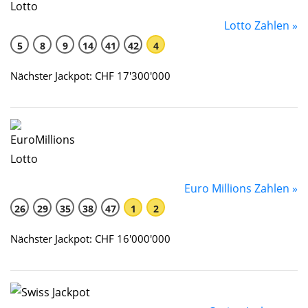
Lotto Zahlen »
5
8
9
14
41
42
4
Nächster Jackpot: CHF 17'300'000
Euro Millions Zahlen »
26
29
35
38
47
1
2
Nächster Jackpot: CHF 16'000'000