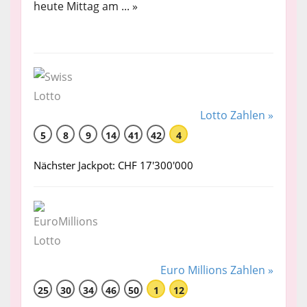
heute Mittag am ... »
Lotto Zahlen »
5
8
9
14
41
42
4
Nächster Jackpot: CHF 17'300'000
Euro Millions Zahlen »
25
30
34
46
50
1
12