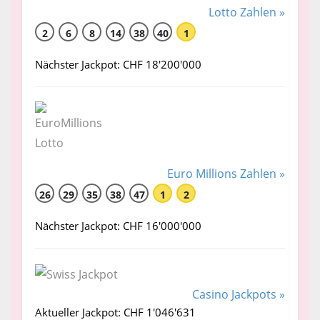
Lotto Zahlen »
2
6
8
14
38
40
1
Nächster Jackpot: CHF 18'200'000
Euro Millions Zahlen »
26
29
35
38
47
1
2
Nächster Jackpot: CHF 16'000'000
Casino Jackpots »
Aktueller Jackpot: CHF 1'046'631