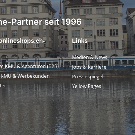
ne-Partner seit 1996
onlineshops.ch-
Links
r
Medien & News
e KMU & Agenturen (B2B)
Jobs & Karriere
e KMU & Werbekunden
Pressespiegel
ter
Yellow Pages