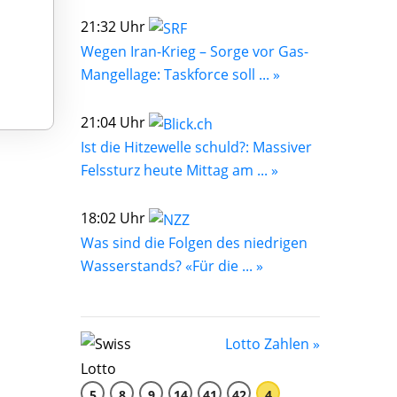
21:32 Uhr
Wegen Iran-Krieg – Sorge vor Gas-
Mangellage: Taskforce soll ... »
21:04 Uhr
Ist die Hitzewelle schuld?: Massiver
Felssturz heute Mittag am ... »
18:02 Uhr
Was sind die Folgen des niedrigen
Wasserstands? «Für die ... »
Lotto Zahlen »
5
8
9
14
41
42
4