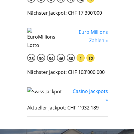
Nächster Jackpot: CHF 17'300'000
Euro Millions
Zahlen »
25
30
34
46
50
1
12
Nächster Jackpot: CHF 103'000'000
Casino Jackpots
»
Aktueller Jackpot: CHF 1'032'189