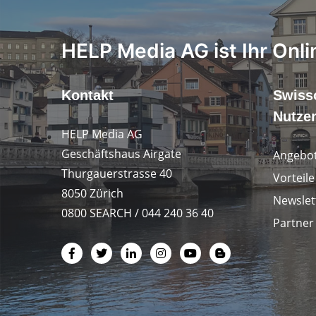
HELP Media AG ist Ihr Onli
Kontakt
Swiss
Nutze
HELP Media AG
Geschäftshaus Airgate
Angebot
Thurgauerstrasse 40
Vorteil
8050 Zürich
Newslet
0800 SEARCH / 044 240 36 40
Partner