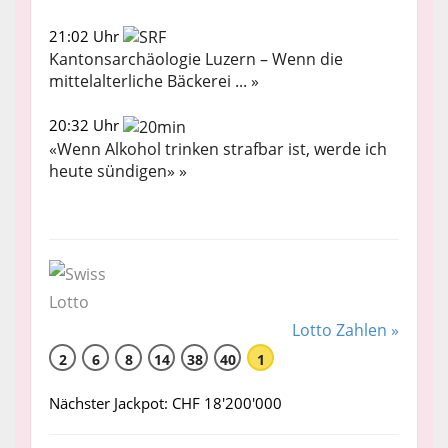
21:02 Uhr
Kantonsarchäologie Luzern – Wenn die
mittelalterliche Bäckerei ... »
20:32 Uhr
«Wenn Alkohol trinken strafbar ist, werde ich
heute sündigen» »
Lotto Zahlen »
2
6
8
14
38
40
1
Nächster Jackpot: CHF 18'200'000