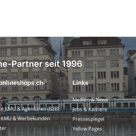
ne-Partner seit 1996
onlineshops.ch-
Links
r
Medien & News
e KMU & Agenturen (B2B)
Jobs & Karriere
e KMU & Werbekunden
Pressespiegel
ter
Yellow Pages