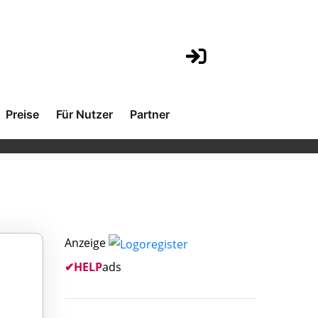
Preise
Für Nutzer
Partner
Anzeige
✔
HELP
ads