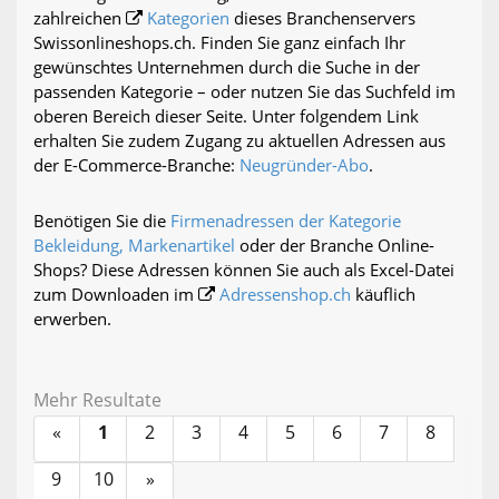
zahlreichen
Kategorien
dieses Branchenservers
Swissonlineshops.ch. Finden Sie ganz einfach Ihr
gewünschtes Unternehmen durch die Suche in der
passenden Kategorie – oder nutzen Sie das Suchfeld im
oberen Bereich dieser Seite. Unter folgendem Link
erhalten Sie zudem Zugang zu aktuellen Adressen aus
der E-Commerce-Branche:
Neugründer-Abo
.
Benötigen Sie die
Firmenadressen der Kategorie
Bekleidung, Markenartikel
oder der Branche Online-
Shops? Diese Adressen können Sie auch als Excel-Datei
zum Downloaden im
Adressenshop.ch
käuflich
erwerben.
Mehr Resultate
«
1
2
3
4
5
6
7
8
9
10
»