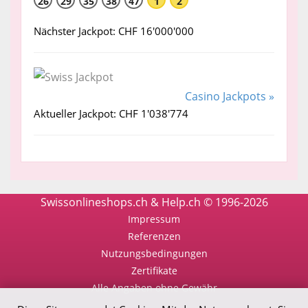
26
29
35
38
47
1
2
Nächster Jackpot: CHF 16'000'000
Casino Jackpots »
Aktueller Jackpot: CHF 1'038'774
Swissonlineshops.ch & Help.ch © 1996-2026
Impressum
Referenzen
Nutzungsbedingungen
Zertifikate
Alle Angaben ohne Gewähr