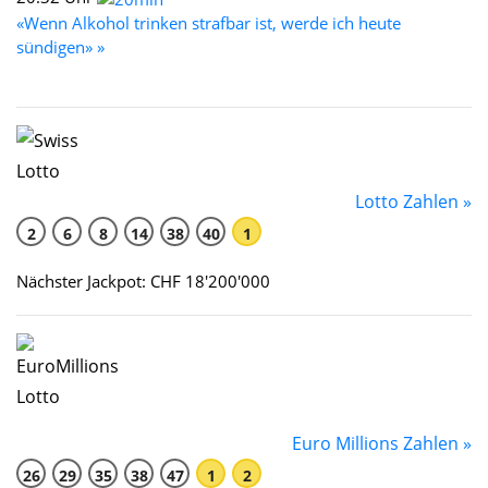
«Wenn Alkohol trinken strafbar ist, werde ich heute
sündigen» »
Lotto Zahlen »
2
6
8
14
38
40
1
Nächster Jackpot: CHF 18'200'000
Euro Millions Zahlen »
26
29
35
38
47
1
2