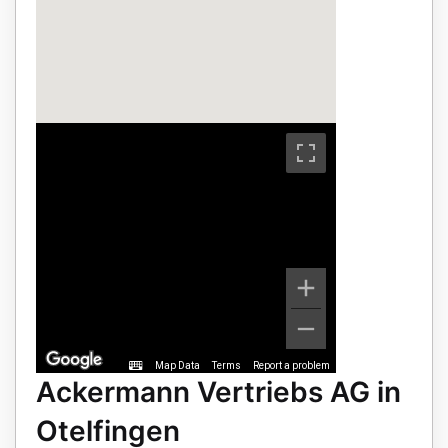
Map Data
Terms
Report a problem
Ackermann Vertriebs AG in
Otelfingen