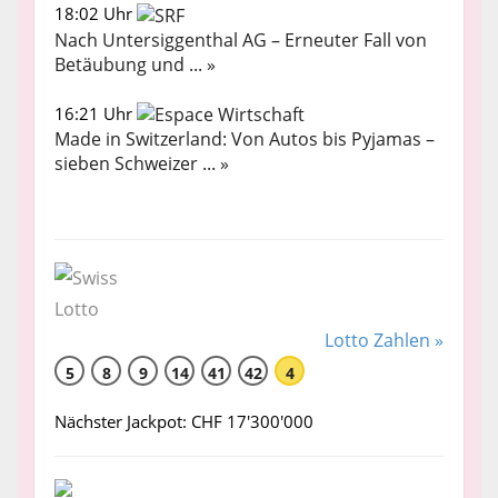
18:02 Uhr
Nach Untersiggenthal AG – Erneuter Fall von
Betäubung und ... »
16:21 Uhr
Made in Switzerland: Von Autos bis Pyjamas –
sieben Schweizer ... »
Lotto Zahlen »
5
8
9
14
41
42
4
Nächster Jackpot: CHF 17'300'000