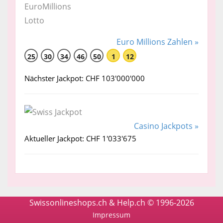
Euro Millions Zahlen »
25
30
34
46
50
1
12
Nächster Jackpot: CHF 103'000'000
Casino Jackpots »
Aktueller Jackpot: CHF 1'033'675
Swissonlineshops.ch & Help.ch © 1996-2026
Impressum