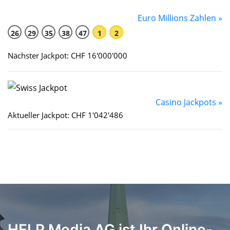
Euro Millions Zahlen »
26
29
35
38
47
1
2
Nächster Jackpot: CHF 16'000'000
Casino Jackpots »
Aktueller Jackpot: CHF 1'042'486
HELP Media AG ist Ihr Online-