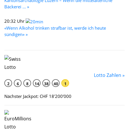
Kantonsarchäologie Luzern – Wenn die mittelalterliche
Bäckerei ... »
20:32 Uhr
«Wenn Alkohol trinken strafbar ist, werde ich heute
sündigen» »
Lotto Zahlen »
2
6
8
14
38
40
1
Nächster Jackpot: CHF 18'200'000