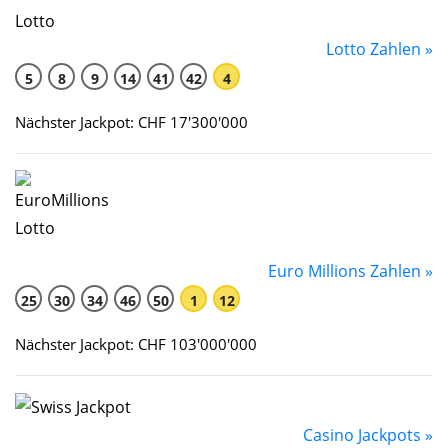
Lotto Zahlen »
5
8
9
14
41
42
4
Nächster Jackpot: CHF 17'300'000
Euro Millions Zahlen »
25
30
34
46
50
1
12
Nächster Jackpot: CHF 103'000'000
Casino Jackpots »