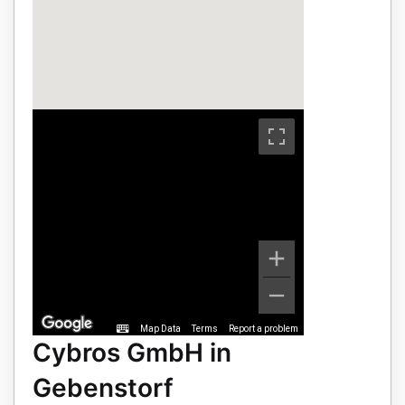
Map Data
Terms
Report a problem
Cybros GmbH in
Gebenstorf