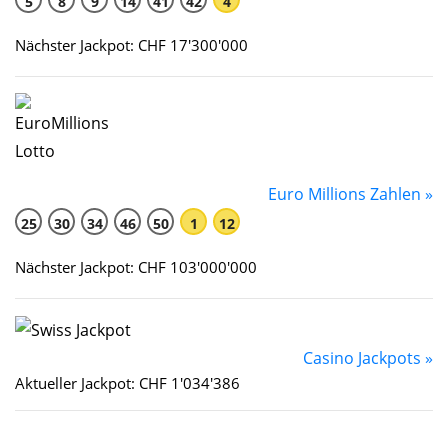
5
8
9
14
41
42
4
Nächster Jackpot: CHF 17'300'000
Euro Millions Zahlen »
25
30
34
46
50
1
12
Nächster Jackpot: CHF 103'000'000
Casino Jackpots »
Aktueller Jackpot: CHF 1'034'386