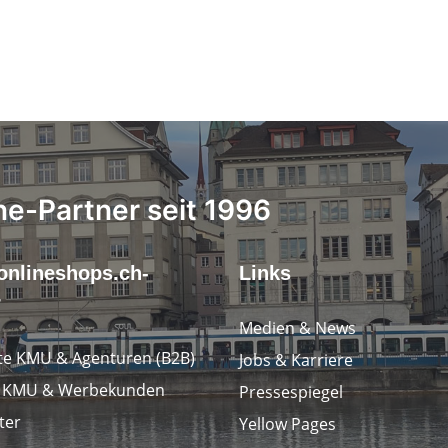
ne-Partner seit 1996
onlineshops.ch-
Links
r
Medien & News
e KMU & Agenturen (B2B)
Jobs & Karriere
e KMU & Werbekunden
Pressespiegel
ter
Yellow Pages