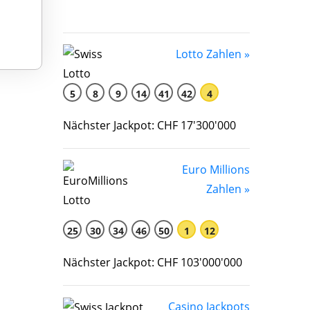
Lotto Zahlen »
5
8
9
14
41
42
4
Nächster Jackpot: CHF 17'300'000
Euro Millions
Zahlen »
25
30
34
46
50
1
12
Nächster Jackpot: CHF 103'000'000
Casino Jackpots