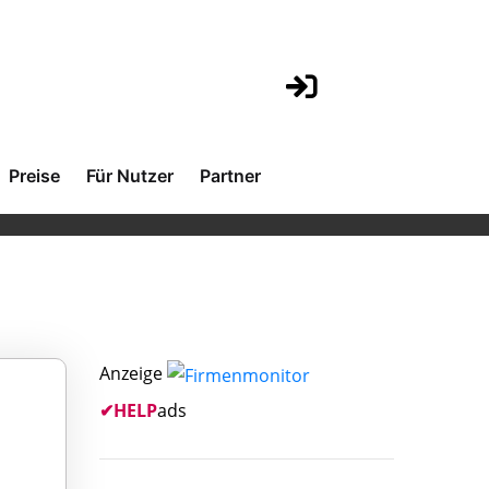
Preise
Für Nutzer
Partner
Anzeige
✔
HELP
ads