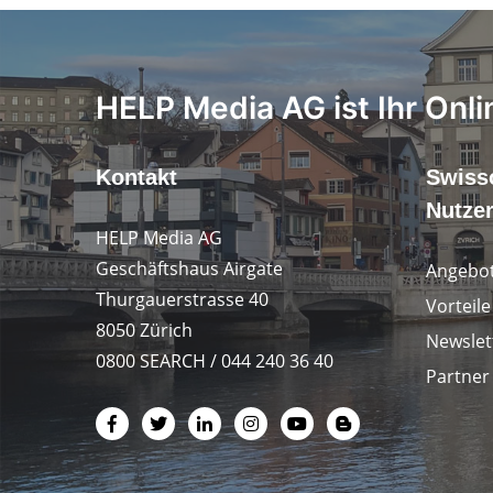
HELP Media AG ist Ihr Onli
Kontakt
Swiss
Nutze
HELP Media AG
Geschäftshaus Airgate
Angebot
Thurgauerstrasse 40
Vorteil
8050 Zürich
Newslet
0800 SEARCH / 044 240 36 40
Partner