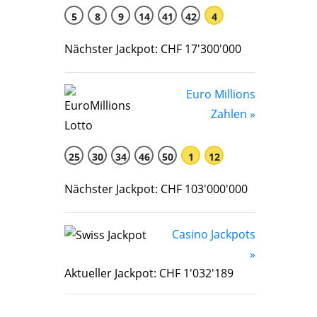
5
8
9
14
41
42
4
Nächster Jackpot: CHF 17'300'000
Euro Millions
Zahlen »
25
30
34
46
50
1
12
Nächster Jackpot: CHF 103'000'000
Casino Jackpots
»
Aktueller Jackpot: CHF 1'032'189