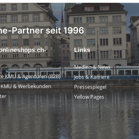
ne-Partner seit 1996
onlineshops.ch-
Links
r
Medien & News
e KMU & Agenturen (B2B)
Jobs & Karriere
e KMU & Werbekunden
Pressespiegel
ter
Yellow Pages