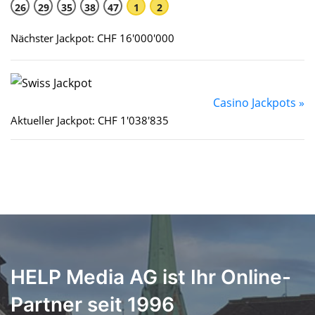
26
29
35
38
47
1
2
Nächster Jackpot: CHF 16'000'000
Casino Jackpots »
Aktueller Jackpot: CHF 1'038'835
HELP Media AG ist Ihr Online-
Partner seit 1996