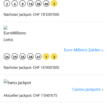
2
6
8
14
38
40
1
Nächster Jackpot: CHF 18'200'000
Euro Millions Zahlen »
26
29
35
38
47
1
2
Nächster Jackpot: CHF 16'000'000
Casino Jackpots »
Aktueller Jackpot: CHF 1'040'675