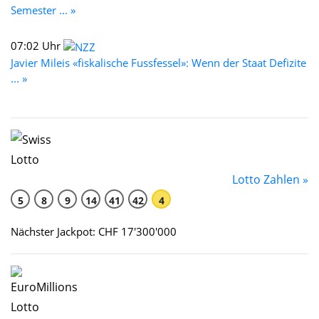
Semester ... »
07:02 Uhr
Javier Mileis «fiskalische Fussfessel»: Wenn der Staat Defizite
... »
Lotto Zahlen »
5
8
9
14
41
42
4
Nächster Jackpot: CHF 17'300'000