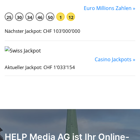
Euro Millions Zahlen »
25
30
34
46
50
1
12
Nächster Jackpot: CHF 103'000'000
Casino Jackpots »
Aktueller Jackpot: CHF 1'033'154
HELP Media AG ist Ihr Online-