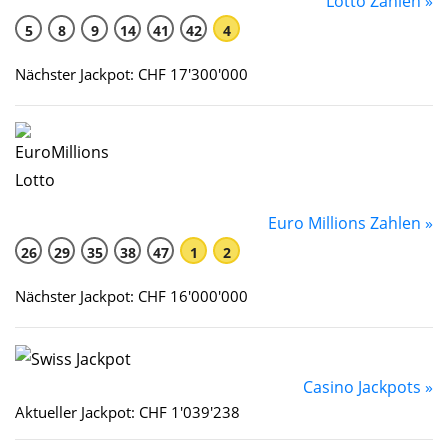
Lotto Zahlen »
5
8
9
14
41
42
4
Nächster Jackpot: CHF 17'300'000
Euro Millions Zahlen »
26
29
35
38
47
1
2
Nächster Jackpot: CHF 16'000'000
Casino Jackpots »
Aktueller Jackpot: CHF 1'039'238