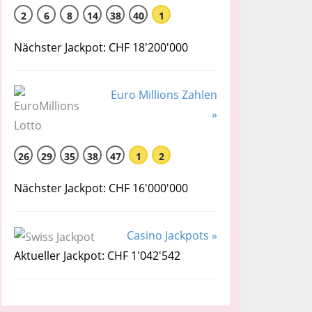
2
6
8
14
38
40
1
Nächster Jackpot: CHF 18'200'000
Euro Millions Zahlen
»
26
29
35
38
47
1
2
Nächster Jackpot: CHF 16'000'000
Casino Jackpots »
Aktueller Jackpot: CHF 1'042'542