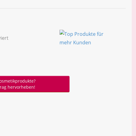
osmetikprodukte?
trag hervorheben!