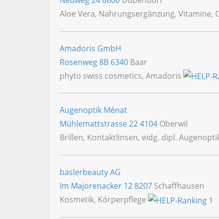
Neuweg 24
8600
Dübendorf
Aloe Vera, Nahrungsergänzung, Vitamine,
Amadoris GmbH
Rosenweg 8B
6340
Baar
phyto swiss cosmetics, Amadoris
Augenoptik Ménat
Mühlemattstrasse 22
4104
Oberwil
Brillen, Kontaktlinsen, eidg. dipl. Augenop
baslerbeauty AG
Im Majorenacker 12
8207
Schaffhausen
Kosmetik, Körperpflege