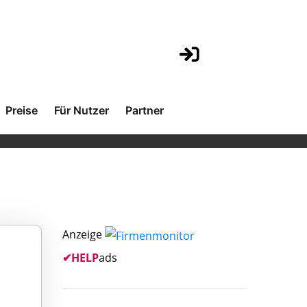
Preise
Für Nutzer
Partner
Anzeige
✔
HELP
ads