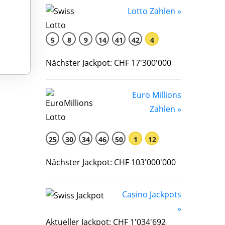
Lotto Zahlen »
5
8
9
14
41
42
4
Nächster Jackpot: CHF 17'300'000
Euro Millions
Zahlen »
25
30
34
46
50
1
12
Nächster Jackpot: CHF 103'000'000
Casino Jackpots
»
Aktueller Jackpot: CHF 1'034'692