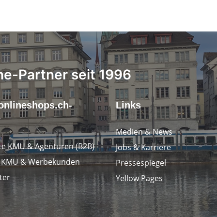
ne-Partner seit 1996
onlineshops.ch-
Links
r
Medien & News
e KMU & Agenturen (B2B)
Jobs & Karriere
e KMU & Werbekunden
Pressespiegel
ter
Yellow Pages