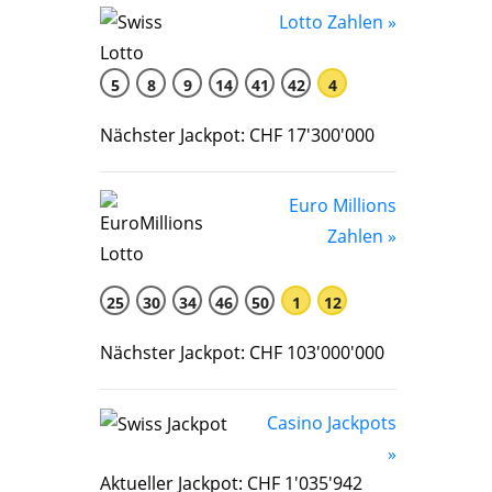
Lotto Zahlen »
5
8
9
14
41
42
4
Nächster Jackpot: CHF 17'300'000
Euro Millions
Zahlen »
25
30
34
46
50
1
12
Nächster Jackpot: CHF 103'000'000
Casino Jackpots
»
Aktueller Jackpot: CHF 1'035'942