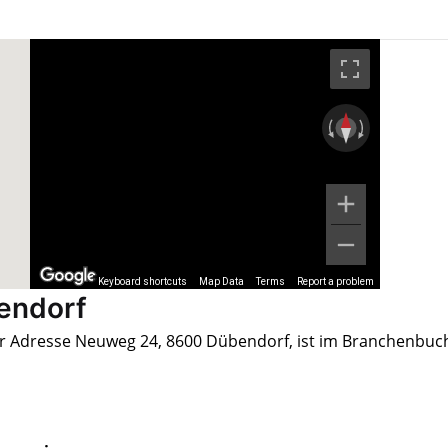
Keyboard shortcuts
Map Data
Terms
Report a problem
endorf
er Adresse Neuweg 24, 8600 Dübendorf, ist im Branchenbuc