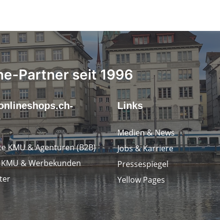
ne-Partner seit 1996
onlineshops.ch-
Links
r
Medien & News
e KMU & Agenturen (B2B)
Jobs & Karriere
e KMU & Werbekunden
Pressespiegel
ter
Yellow Pages