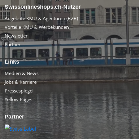
Swissonlineshops.ch-Nutzer
Angebote KMU & Agenturen (B2B)
Vorteile KMU & Werbekunden
Newsletter
Partner
Links
Medien & News
Jobs & Karriere
Pressespiegel
Yellow Pages
Partner