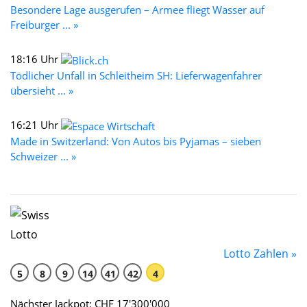
Besondere Lage ausgerufen – Armee fliegt Wasser auf
Freiburger ... »
18:16 Uhr
Tödlicher Unfall in Schleitheim SH: Lieferwagenfahrer
übersieht ... »
16:21 Uhr
Made in Switzerland: Von Autos bis Pyjamas – sieben
Schweizer ... »
Lotto Zahlen »
5
8
9
14
41
42
4
Nächster Jackpot: CHF 17'300'000