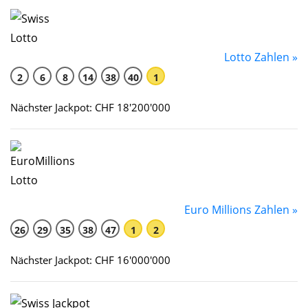
Lotto Zahlen »
2
6
8
14
38
40
1
Nächster Jackpot: CHF 18'200'000
Euro Millions Zahlen »
26
29
35
38
47
1
2
Nächster Jackpot: CHF 16'000'000