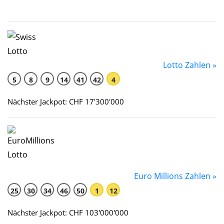
Lotto Zahlen »
5
8
9
14
41
42
4
Nächster Jackpot: CHF 17'300'000
Euro Millions Zahlen »
25
30
34
46
50
1
12
Nächster Jackpot: CHF 103'000'000