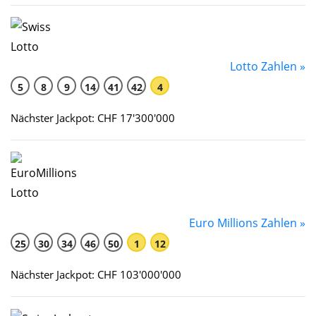
Lotto Zahlen »
5
8
9
14
41
42
4
Nächster Jackpot: CHF 17'300'000
Euro Millions Zahlen »
25
30
34
46
50
1
12
Nächster Jackpot: CHF 103'000'000