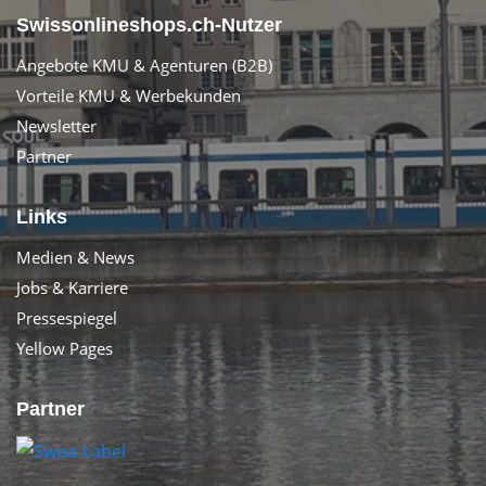
Swissonlineshops.ch-Nutzer
Angebote KMU & Agenturen (B2B)
Vorteile KMU & Werbekunden
Newsletter
Partner
Links
Medien & News
Jobs & Karriere
Pressespiegel
Yellow Pages
Partner