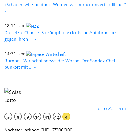
«Schauen wir spontan»: Werden wir immer unverbindlicher?
»
18:11 Uhr
Die letzte Chance: So kämpft die deutsche Autobranche
gegen ihren ... »
14:31 Uhr
Bürohr – Wirtschaftsnews der Woche: Der Sandoz-Chef
punktet mit ... »
Lotto Zahlen »
5
8
9
14
41
42
4
Nächster Jackpot: CHF 17'300'000