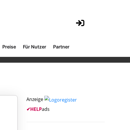
Preise
Für Nutzer
Partner
Anzeige
✔
HELP
ads