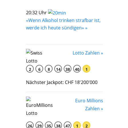
20:32 Uhr
«Wenn Alkohol trinken strafbar ist,
werde ich heute sündigen» »
Lotto Zahlen »
2
6
8
14
38
40
1
Nächster Jackpot: CHF 18'200'000
Euro Millions
Zahlen »
26
29
35
38
47
1
2