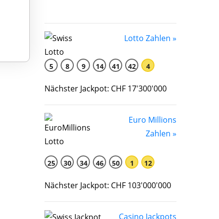
Lotto Zahlen »
5
8
9
14
41
42
4
Nächster Jackpot: CHF 17'300'000
Euro Millions
Zahlen »
25
30
34
46
50
1
12
Nächster Jackpot: CHF 103'000'000
Casino Jackpots