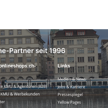
ne-Partner seit 1996
onlineshops.ch-
Links
r
Medien & News
e KMU & Agenturen (B2B)
Jobs & Karriere
e KMU & Werbekunden
Pressespiegel
ter
Yellow Pages