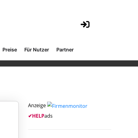
Preise
Für Nutzer
Partner
Anzeige
✔
HELP
ads