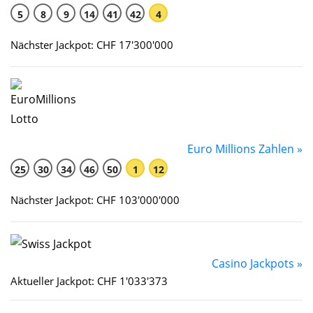
5
8
9
14
41
42
4
Nächster Jackpot: CHF 17'300'000
Euro Millions Zahlen »
25
30
34
46
50
1
12
Nächster Jackpot: CHF 103'000'000
Casino Jackpots »
Aktueller Jackpot: CHF 1'033'373