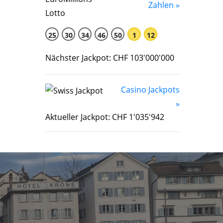
Zahlen »
25
30
34
46
50
1
12
Nächster Jackpot: CHF 103'000'000
Casino Jackpots
»
Aktueller Jackpot: CHF 1'035'942