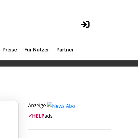
Preise
Für Nutzer
Partner
Anzeige
✔
HELP
ads