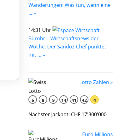
Wanderungen: Was tun, wenn eine
... »
14:31 Uhr
Bürohr – Wirtschaftsnews der
Woche: Der Sandoz-Chef punktet
mit ... »
Lotto Zahlen »
5
8
9
14
41
42
4
Nächster Jackpot: CHF 17'300'000
Euro Millions