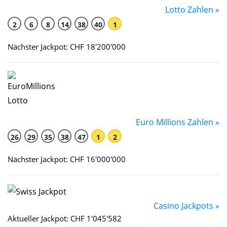
Lotto Zahlen »
2
6
8
14
38
40
1
Nächster Jackpot: CHF 18'200'000
Euro Millions Zahlen »
26
29
35
38
47
1
2
Nächster Jackpot: CHF 16'000'000
Casino Jackpots »
Aktueller Jackpot: CHF 1'045'582