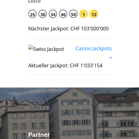
25
30
34
46
50
1
12
Nächster Jackpot: CHF 103'000'000
Casino Jackpots
»
Aktueller Jackpot: CHF 1'033'154
Partner