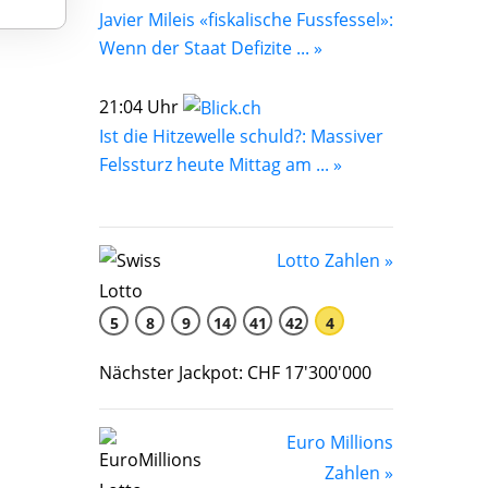
Javier Mileis «fiskalische Fussfessel»:
Wenn der Staat Defizite ... »
21:04 Uhr
Ist die Hitzewelle schuld?: Massiver
Felssturz heute Mittag am ... »
Lotto Zahlen »
5
8
9
14
41
42
4
Nächster Jackpot: CHF 17'300'000
Euro Millions
Zahlen »