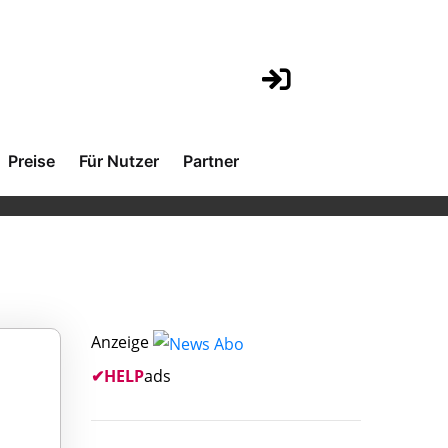
Preise
Für Nutzer
Partner
Anzeige
✔
HELP
ads