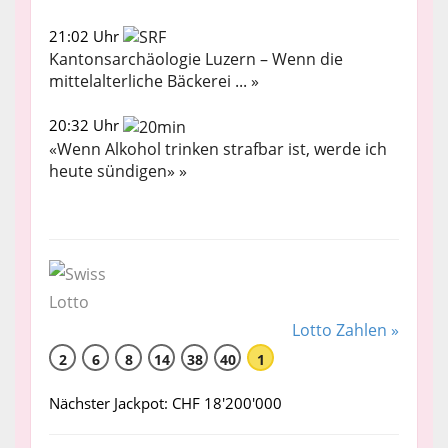
21:02 Uhr
Kantonsarchäologie Luzern – Wenn die
mittelalterliche Bäckerei ... »
20:32 Uhr
«Wenn Alkohol trinken strafbar ist, werde ich
heute sündigen» »
Lotto Zahlen »
2
6
8
14
38
40
1
Nächster Jackpot: CHF 18'200'000