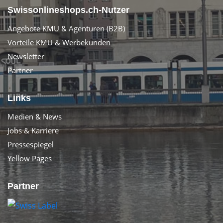
Swissonlineshops.ch-Nutzer
Angebote KMU & Agenturen (B2B)
Vorteile KMU & Werbekunden
Newsletter
Partner
Links
Medien & News
Jobs & Karriere
Pressespiegel
Yellow Pages
Partner