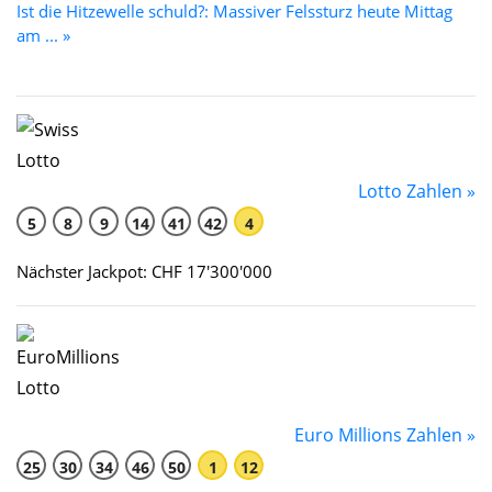
Ist die Hitzewelle schuld?: Massiver Felssturz heute Mittag
am ... »
Lotto Zahlen »
5
8
9
14
41
42
4
Nächster Jackpot: CHF 17'300'000
Euro Millions Zahlen »
25
30
34
46
50
1
12