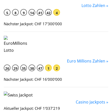
Lotto Zahlen »
5
8
9
14
41
42
4
Nächster Jackpot: CHF 17'300'000
Euro Millions Zahlen »
26
29
35
38
47
1
2
Nächster Jackpot: CHF 16'000'000
Casino Jackpots »
Aktueller Jackpot: CHF 1'037'219