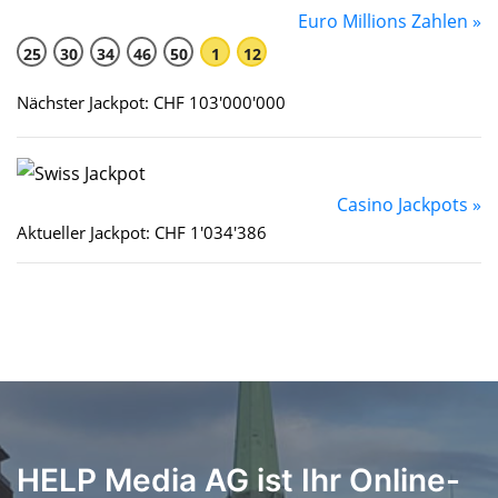
Euro Millions Zahlen »
25
30
34
46
50
1
12
Nächster Jackpot: CHF 103'000'000
Casino Jackpots »
Aktueller Jackpot: CHF 1'034'386
HELP Media AG ist Ihr Online-