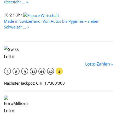
übersieht ... »
16:21 Uhr
Made in Switzerland: Von Autos bis Pyjamas – sieben
Schweizer ... »
Lotto Zahlen »
5
8
9
14
41
42
4
Nächster Jackpot: CHF 17'300'000