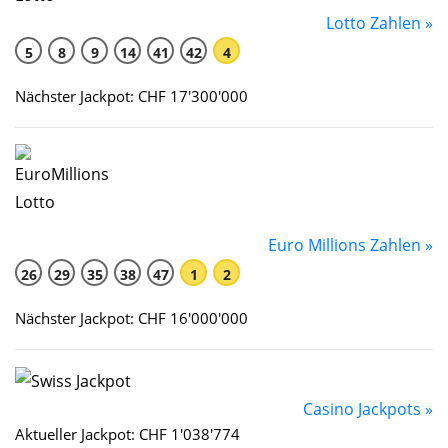
Lotto Zahlen »
5
8
9
14
41
42
4
Nächster Jackpot: CHF 17'300'000
Euro Millions Zahlen »
26
29
35
38
47
1
2
Nächster Jackpot: CHF 16'000'000
Casino Jackpots »
Aktueller Jackpot: CHF 1'038'774