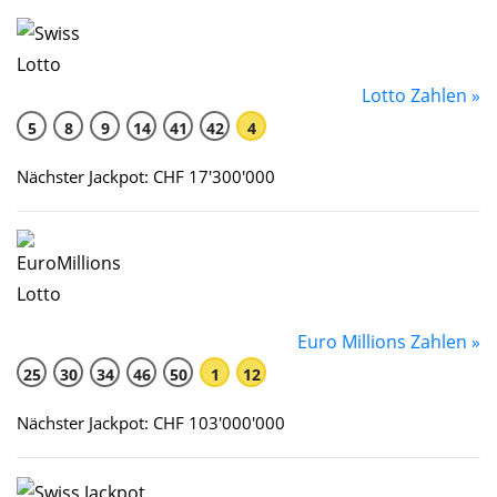
Lotto Zahlen »
5
8
9
14
41
42
4
Nächster Jackpot: CHF 17'300'000
Euro Millions Zahlen »
25
30
34
46
50
1
12
Nächster Jackpot: CHF 103'000'000