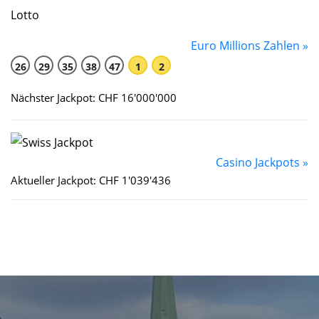
Euro Millions Zahlen »
26
29
35
38
47
1
2
Nächster Jackpot: CHF 16'000'000
Casino Jackpots »
Aktueller Jackpot: CHF 1'039'436