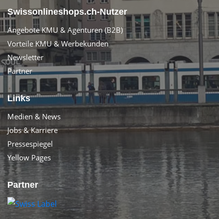
Swissonlineshops.ch-Nutzer
Angebote KMU & Agenturen (B2B)
Vorteile KMU & Werbekunden
Newsletter
Partner
Links
Medien & News
Jobs & Karriere
Pressespiegel
Yellow Pages
Partner