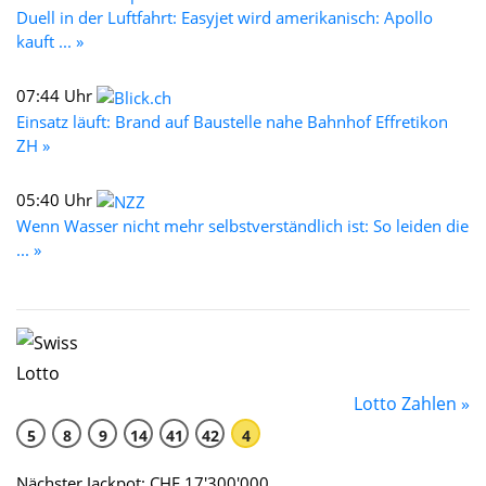
Duell in der Luftfahrt: Easyjet wird amerikanisch: Apollo
kauft ... »
07:44 Uhr
Einsatz läuft: Brand auf Baustelle nahe Bahnhof Effretikon
ZH »
05:40 Uhr
Wenn Wasser nicht mehr selbstverständlich ist: So leiden die
... »
Lotto Zahlen »
5
8
9
14
41
42
4
Nächster Jackpot: CHF 17'300'000