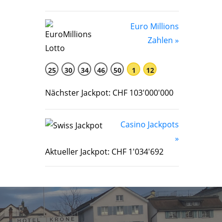
Euro Millions
Zahlen »
25
30
34
46
50
1
12
Nächster Jackpot: CHF 103'000'000
Casino Jackpots
»
Aktueller Jackpot: CHF 1'034'692