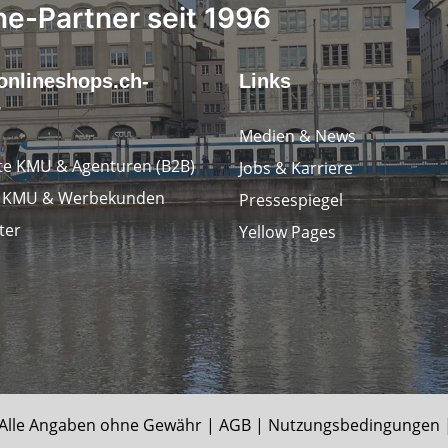
ne-Partner seit 1996
onlineshops.ch-
Links
r
Medien & News
e KMU & Agenturen (B2B)
Jobs & Karriere
e KMU & Werbekunden
Pressespiegel
ter
Yellow Pages
le Angaben ohne Gewähr |
AGB
|
Nutzungsbedingungen