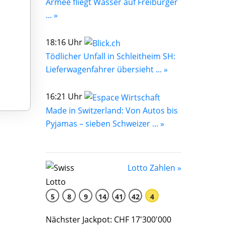
Armee fliegt Wasser auf Freiburger
... »
18:16 Uhr
Tödlicher Unfall in Schleitheim SH:
Lieferwagenfahrer übersieht ... »
16:21 Uhr
Made in Switzerland: Von Autos bis
Pyjamas – sieben Schweizer ... »
Lotto Zahlen »
5
8
9
14
41
42
4
Nächster Jackpot: CHF 17'300'000