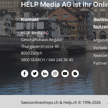
HELP Media AG ist Ihr Onli
Kontakt
Swiss
Nutze
HELP Media AG
Geschäftshaus Airgate
Angebot
Thurgauerstrasse 40
Vorteil
8050 Zürich
Newslet
0800 SEARCH / 044 240 36 40
Partner
Swissonlineshops.ch &
Help.ch
© 1996-2026 Al