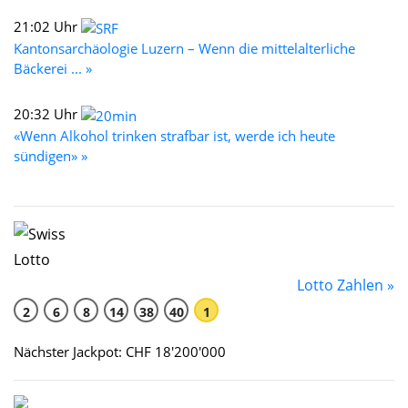
21:02 Uhr
Kantonsarchäologie Luzern – Wenn die mittelalterliche
Bäckerei ... »
20:32 Uhr
«Wenn Alkohol trinken strafbar ist, werde ich heute
sündigen» »
Lotto Zahlen »
2
6
8
14
38
40
1
Nächster Jackpot: CHF 18'200'000