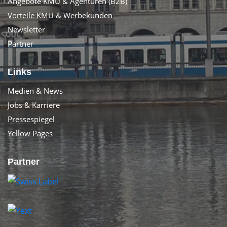
Angebote KMU & Agenturen (B2B)
Vorteile KMU & Werbekunden
Newsletter
Partner
Links
Medien & News
Jobs & Karriere
Pressespiegel
Yellow Pages
Partner