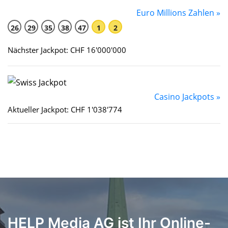
Euro Millions Zahlen »
26
29
35
38
47
1
2
Nächster Jackpot: CHF 16'000'000
Casino Jackpots »
Aktueller Jackpot: CHF 1'038'774
HELP Media AG ist Ihr Online-