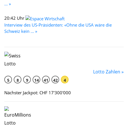
... »
20:42 Uhr
Interview des US-Präsidenten: «Ohne die USA wäre die
Schweiz kein ... »
Lotto Zahlen »
5
8
9
14
41
42
4
Nächster Jackpot: CHF 17'300'000