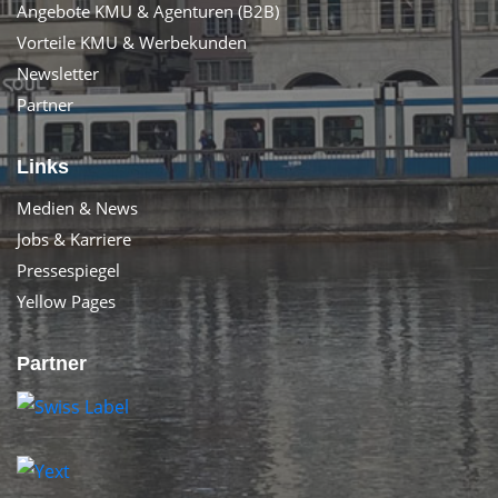
Angebote KMU & Agenturen (B2B)
Vorteile KMU & Werbekunden
Newsletter
Partner
Links
Medien & News
Jobs & Karriere
Pressespiegel
Yellow Pages
Partner