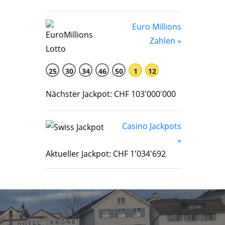
Euro Millions
Zahlen »
25
30
34
46
50
1
12
Nächster Jackpot: CHF 103'000'000
Casino Jackpots
»
Aktueller Jackpot: CHF 1'034'692