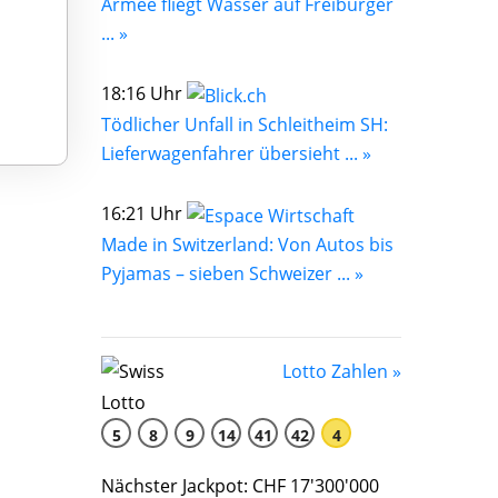
Armee fliegt Wasser auf Freiburger
... »
18:16 Uhr
Tödlicher Unfall in Schleitheim SH:
Lieferwagenfahrer übersieht ... »
16:21 Uhr
Made in Switzerland: Von Autos bis
Pyjamas – sieben Schweizer ... »
Lotto Zahlen »
5
8
9
14
41
42
4
Nächster Jackpot: CHF 17'300'000