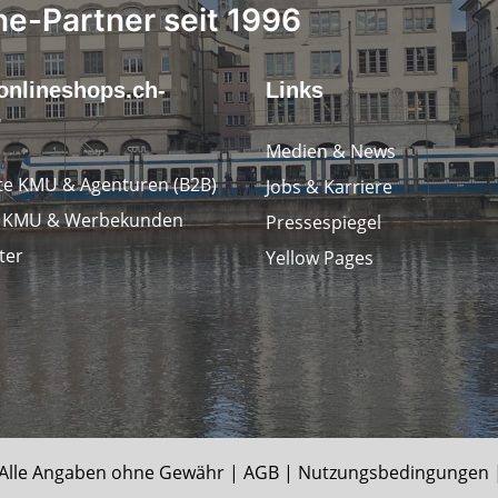
ne-Partner seit 1996
onlineshops.ch-
Links
r
Medien & News
e KMU & Agenturen (B2B)
Jobs & Karriere
e KMU & Werbekunden
Pressespiegel
ter
Yellow Pages
le Angaben ohne Gewähr |
AGB
|
Nutzungsbedingungen