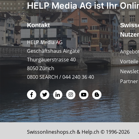
HELP Media AG ist Ihr Onli
Kontakt
Swiss
Nutze
HELP Media AG
Geschäftshaus Airgate
Angebot
Thurgauerstrasse 40
Vorteil
8050 Zürich
Newslet
0800 SEARCH / 044 240 36 40
Partner
Swissonlineshops.ch &
Help.ch
© 1996-2026 Al