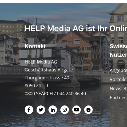
HELP Media AG ist Ihr Onli
Kontakt
Swiss
Nutze
HELP Media AG
Geschäftshaus Airgate
Angebot
Thurgauerstrasse 40
Vorteil
8050 Zürich
Newslet
0800 SEARCH / 044 240 36 40
Partner