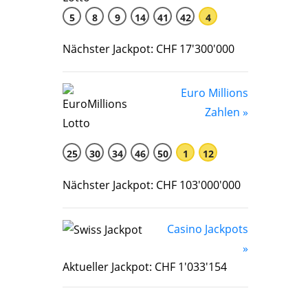
5
8
9
14
41
42
4
Nächster Jackpot: CHF 17'300'000
Euro Millions
Zahlen »
25
30
34
46
50
1
12
Nächster Jackpot: CHF 103'000'000
Casino Jackpots
»
Aktueller Jackpot: CHF 1'033'154