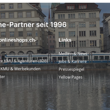
ne-Partner seit 1996
onlineshops.ch-
Links
r
Medien & News
e KMU & Agenturen (B2B)
Jobs & Karriere
e KMU & Werbekunden
Pressespiegel
ter
Yellow Pages